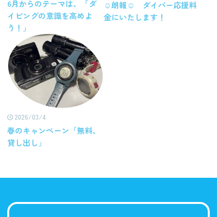
6月からのテーマは、「ダ
☺朗報☺ ダイバー応援料
イビングの意識を高めよ
金にいたします！
う！」
2026/03/4
春のキャンペーン「無料、
貸し出し」