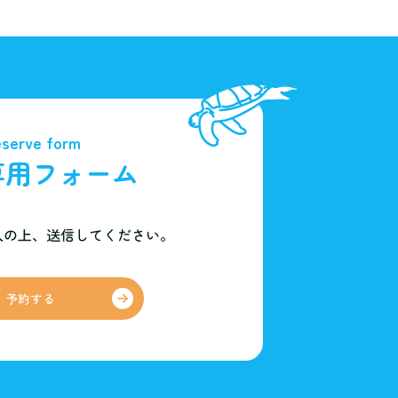
serve form
専用フォーム
入の上、
送信してください。
予約する