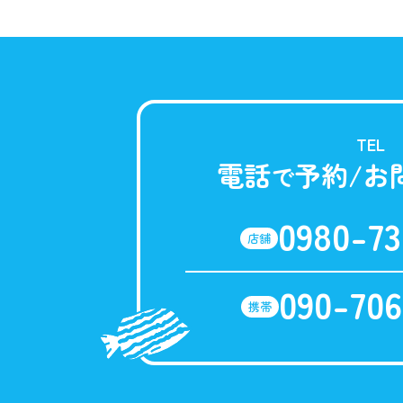
TEL
電話
予約/お
で
0980-73
店舗
090-706
携帯