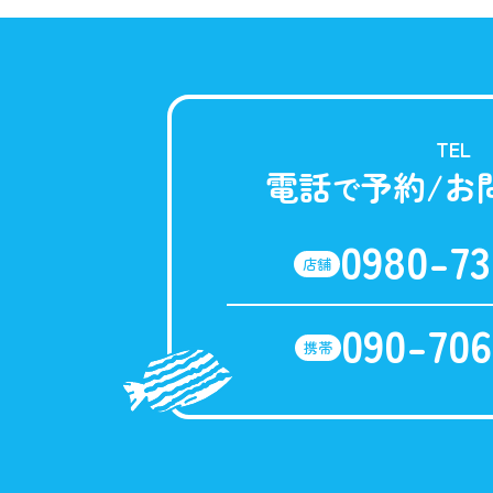
TEL
電話
予約/お
で
0980-73
店舗
090-706
携帯