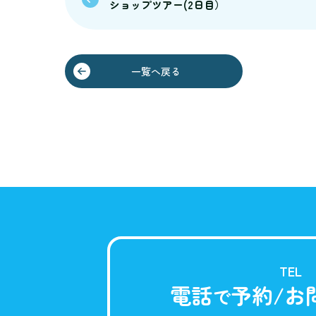
ショップツアー(2日目）
一覧へ戻る
TEL
電話
予約/お
で