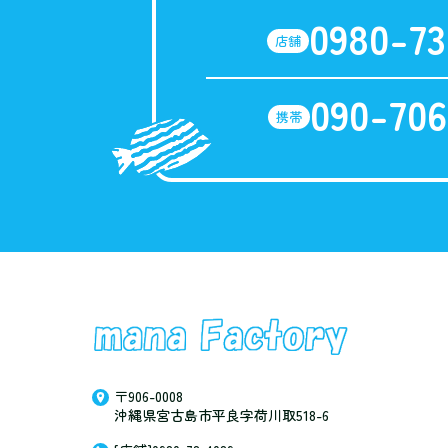
0980-73
店舗
090-706
携帯
〒906-0008
沖縄県宮古島市平良字荷川取518-6