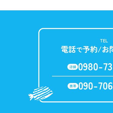
TEL
電話
予約/お
で
0980-73
店舗
090-706
携帯