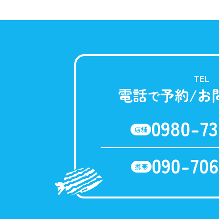
TEL
電話
予約/お
で
0980-73
店舗
090-706
携帯