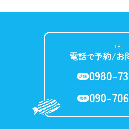
TEL
電話
予約/お
で
0980-73
店舗
090-706
携帯