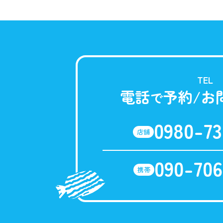
TEL
電話
予約/お
で
0980-73
店舗
090-706
携帯