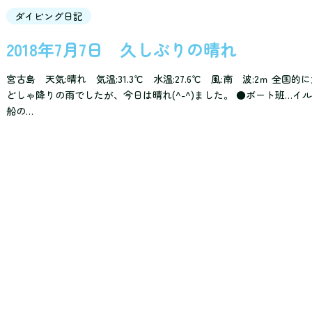
ダイビング日記
2018年7月7日 久しぶりの晴れ
宮古島 天気:晴れ 気温:31.3℃ 水温:27.6℃ 風:南 波:2ｍ 全
どしゃ降りの雨でしたが、今日は晴れ(^-^)ました。 ●ボート班…イ
船の…