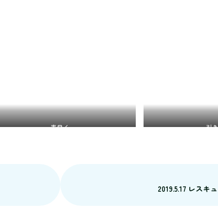
素早く
引
2019.5.17 レス