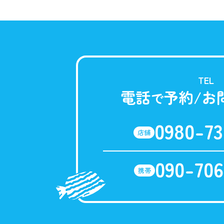
TEL
電話
予約/お
で
0980-73
店舗
090-706
携帯