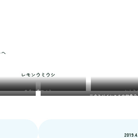
シ
トへ
レモンウミウシ
カクレクマノミ
ヒトス
二タスジイシモチの幼魚？
2019.