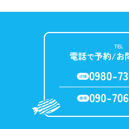
TEL
電話
予約/お
で
0980-73
店舗
090-706
携帯