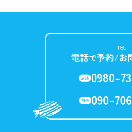
TEL
電話
予約/お
で
0980-73
店舗
090-706
携帯