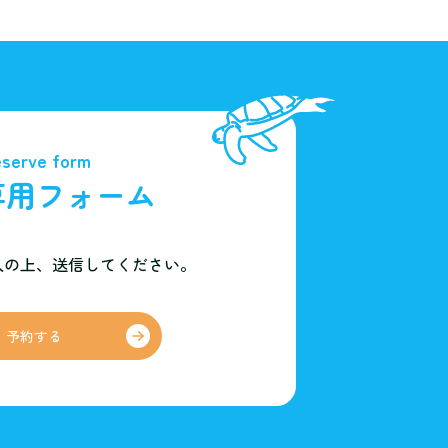
serve form
専用フォーム
入の上、
送信してください。
予約する