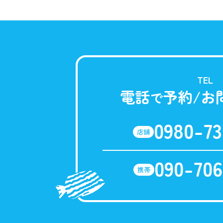
TEL
電話
予約/お
で
0980-73
店舗
090-706
携帯