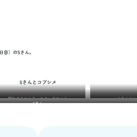
日目）のSさん。
Sさんとコブシメ
隠れてるから？ カクレクマノミ
Sさんと
Sさん