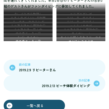
間を連れてきてくれました。本日2日目のリピーターさんの合計3
組のゲストさんがファンダイビングに参加してくれました。
クレパスで小物探し
エリグロギンポ
Ｋさんのダイビング仲間
リピーターのＫさん
リュウキュウウミシダ
リピーターのＷさん
ミニ通り池から潜行中①
ハナミノカサゴ
ミニ通り池へ浮上中
ミニ通り池から潜行中②
中の島チャネル①
ライオンrock
ミゾレウミウシ
ライトに照らされるリュウキ
中の島チャネル②
オビテンスモドキ
ュウハタンポ
前の記事
2019.2.9 リピーターさん
次の記事
2019.2.13 ビーチ体験ダイビング
一覧へ戻る