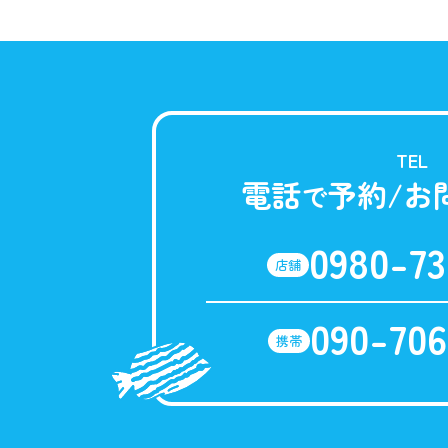
TEL
電話
予約/お
で
0980-73
店舗
090-706
携帯