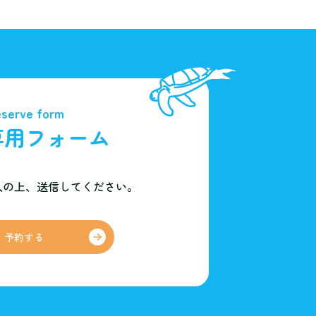
serve form
専用フォーム
入の上、
送信してください。
予約する