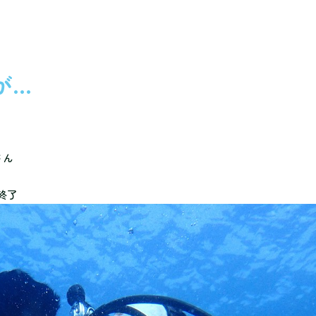
りが…
さん
終了