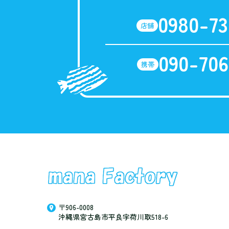
0980-73
店舗
090-706
携帯
〒906-0008
沖縄県宮古島市平良字荷川取518-6