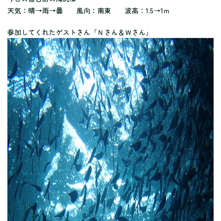
天気：晴→雨→曇 風向：南東 波高：1.5→1ｍ
参加してくれたゲストさん「Ｎさん＆Ｗさん」