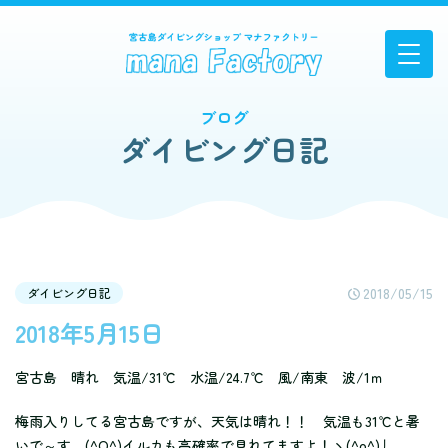
ブログ
ダイビング日記
2018/05/15
ダイビング日記
2018年5月15日
宮古島 晴れ 気温/31℃ 水温/24.7℃ 風/南東 波/1ｍ
梅雨入りしてる宮古島ですが、天気は晴れ！！ 気温も31℃と暑
いで～す。(^O^)イルカも高確率で見れてますよ！ヽ(^o^)丿