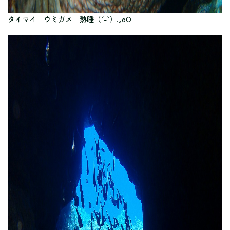
タイマイ ウミガメ 熟睡（´-`）.｡oO