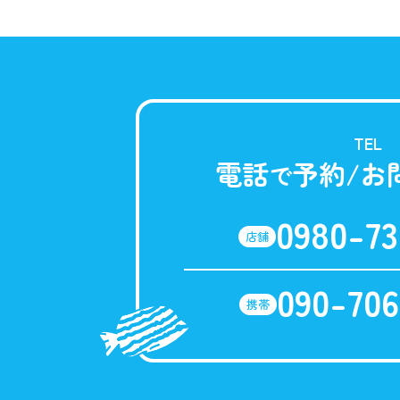
TEL
電話
予約/お
で
0980-73
店舗
090-706
携帯