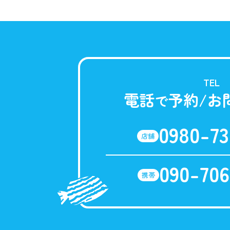
TEL
電話
予約/お
で
0980-73
店舗
090-706
携帯