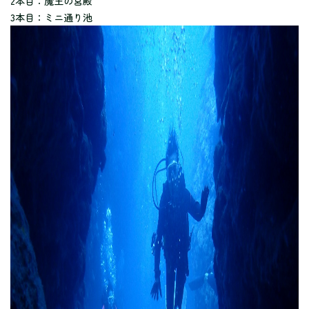
2本目：魔王の宮殿
3本目：ミニ通り池