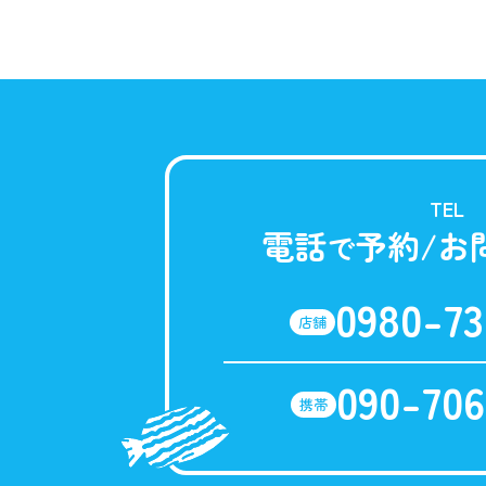
TEL
電話
予約/お
で
0980-73
店舗
090-706
携帯