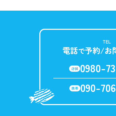
TEL
電話
予約/お
で
0980-73
店舗
090-706
携帯