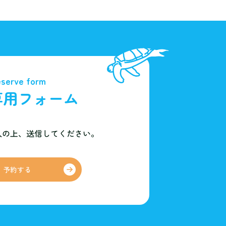
serve form
専用フォーム
入の上、
送信してください。
予約する