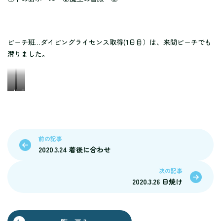
ビーチ班…ダイビングライセンス取得(1日目）は、来間ビーチでも
潜りました。
リ
ラ
ピ
イ
ー
セ
タ
ン
ー
ス
前の記事
の
取
2020.3.24 着後に合わせ
S
得
さ
の
ん
K
次の記事
親
さ
2020.3.26 日焼け
子
ん
＆
N
さ