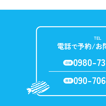
TEL
電話
予約/お
で
0980-73
店舗
090-706
携帯